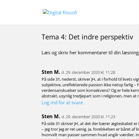
Tema 4: Det indre perspektiv
Læs og skriv her kommentarer til din læsning
Sten M.
d. 29. december 2020 kl. 11:28
På side 31, nederst, skriver JH, at i forhold til livets
subjektive, ureflekterede passion ikke netop farlig –
verdensanskuelser som konsekvens? Og er hele kernen
abstrakt, usynlig tredjepart som i religionen, men at 
Log ind for at svare
Sten M.
d. 29. december 2020 kl. 11:23
På side 31 skriver JH, at det der bærer ægteskabet er l
– jeg tror jeg er ret uenig. Ja, forelskelsen er båret 
hvorvidt man passer sammen hvad angår værdier, inte