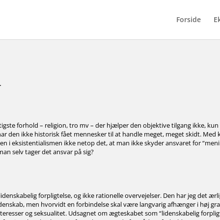
Forside
E
.
 vigtigste forhold – religion, tro mv – der hjælper den objektive tilgang ikke, k
 har den ikke historisk fået mennesker til at handle meget, meget skidt. Med 
 i eksistentialismen ikke netop det, at man ikke skyder ansvaret for “men
man selv tager det ansvar på sig?
idenskabelig forpligtelse, og ikke rationelle overvejelser. Den har jeg det ærl
af lidenskab, men hvorvidt en forbindelse skal være langvarig afhænger i høj gr
resser og seksualitet. Udsagnet om ægteskabet som “lidenskabelig forpligt