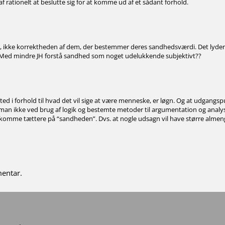
af rationelt at beslutte sig for at komme ud af et sådant forhold.
valg, ikke korrektheden af dem, der bestemmer deres sandhedsværdi. Det lyder
Med mindre JH forstå sandhed som noget udelukkende subjektivt??
åsted i forhold til hvad det vil sige at være menneske, er løgn. Og at udgangsp
Kan man ikke ved brug af logik og bestemte metoder til argumentation og analy
komme tættere på “sandheden”. Dvs. at nogle udsagn vil have større alme
mentar.